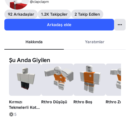
@clapclapm
92 Arkadaşlar
1.2K Takipçiler
2 Takip Edilen
Arkadaş ekle
Hakkında
Yaratımlar
Şu Anda Giyilen
Kırmızı
Rthro Düşüşü
Rthro Boş
Rthro Zıpla
Tekmelerli Kot
Pantolon
5