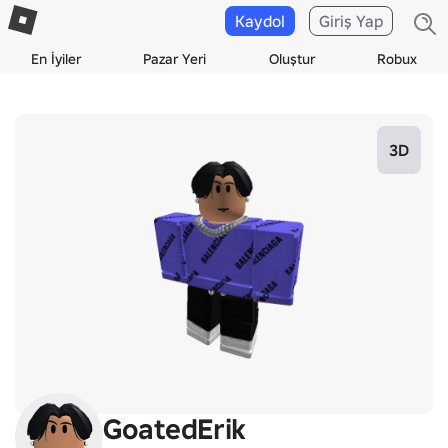
Kaydol
Giriş Yap
En İyiler
Pazar Yeri
Oluştur
Robux
3D
GoatedErik