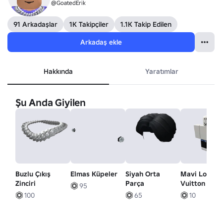
@GoatedErik
91 Arkadaşlar
1K Takipçiler
1.1K Takip Edilen
Arkadaş ekle
Hakkında
Yaratımlar
Şu Anda Giyilen
Buzlu Çıkış
Elmas Küpeler
Siyah Orta
Mavi Louis
Zinciri
Parça
Vuitton Gucc
95
Kemeri
100
65
10