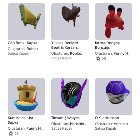
Çöp Botu - Şapka
Yüksek Denizler:
Kırmızı Yengeç
Beatrix Korsan
Boncuğu
Oluşturan:
Roblox
Kraliçesi - Şapka
Satışa Kapalı
Oluşturan:
Roblox
Oluşturan:
Funny Hat Go BRR
Satışa Kapalı
95
Kum Kalesi Üst
Timsah Şövalyesi
O Yılanlı İnsan
Şapka
Oluşturan:
Henshin Industries
Oluşturan:
Henshin Industries
Oluşturan:
Funny Hat Go BRR
Satışa Kapalı
Satışa Kapalı
1
1
95