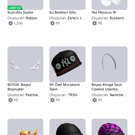
Kuyruklu Şapka
Su Balıkları Gills
Yaz Hibiscus 🌺
Oluşturan:
Roblox
Oluşturan:
Zane's Junkyard
Oluşturan:
Rockerite Deluxe
1,200
95
95
BÜYÜK: Beyaz
NY Özel Murakami
Beyaz Ahoge Saçlı
Boynuzlar
Takılı
Cowlick Uzantısı
Oluşturan:
Patchworkѕ
Oluşturan:
'TRSH
Oluşturan:
Namcheko
95
95
95