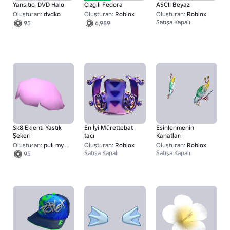
Yansıtıcı DVD Halo
Çizgili Fedora
ASCII Beyaz
Oluşturan:
dvdko
Oluşturan:
Roblox
Oluşturan:
Roblox
Satışa Kapalı
95
6,989
Sk8 Eklenti Yastık
En İyi Mürettebat
Esinlenmenin
Şekeri
tacı
Kanatları
Oluşturan:
pull my finger
Oluşturan:
Roblox
Oluşturan:
Roblox
Satışa Kapalı
Satışa Kapalı
95