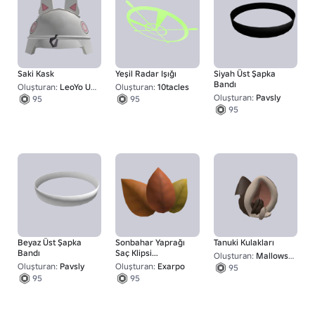
Saki Kask
Yeşil Radar Işığı
Siyah Üst Şapka
Bandı
Oluşturan:
LeoYo UGC
Oluşturan:
10tacles
Oluşturan:
Pavsly
95
95
95
Beyaz Üst Şapka
Sonbahar Yaprağı
Tanuki Kulakları
Bandı
Saç Klipsi
Oluşturan:
Mallows' Workshop
Dekorasyonu
Oluşturan:
Pavsly
Oluşturan:
Exarpo
95
95
95