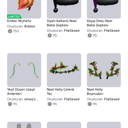
Ember Muhafız
Siyah Kalkanlı Noel
Kayıp Doku Noel
Baba Şapkası
Baba Şapkası
Oluşturan:
Roblox
Oluşturan:
FileSaved
Oluşturan:
FileSaved
750
95
95
Yeşil Düşen Uzaylı
Noel Holly Çelenk
Noel Holly
Antenleri
Taç
Boynuzları
Oluşturan:
omuq's UGC
Oluşturan:
FileSaved
Oluşturan:
FileSaved
95
95
95