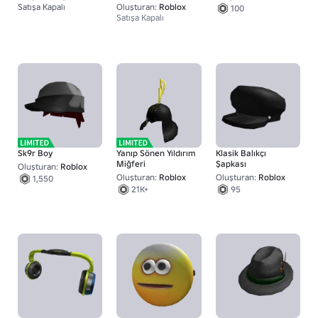
Satışa Kapalı
Oluşturan:
Roblox
100
1
Satışa Kapalı
Sk9r Boy
Yanıp Sönen Yıldırım
Klasik Balıkçı
Miğferi
Şapkası
Oluşturan:
Roblox
Oluşturan:
Roblox
Oluşturan:
Roblox
1,550
21K+
95