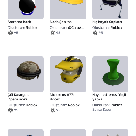
Astronot Kask
Noob Şapkası
Kış Kayak Şapkası
Oluşturan:
Roblox
Oluşturan:
@CaioAlbarnBR
Oluşturan:
Roblox
95
95
95
Çöl Kasırgası
Motokros #77:
Hayal edilemez Yeşil
Operasyonu
Böcek
Şapka
Oluşturan:
Roblox
Oluşturan:
Roblox
Oluşturan:
Roblox
Satışa Kapalı
95
95