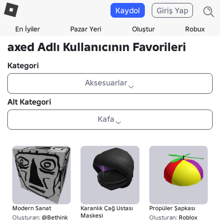
Kaydol
Giriş Yap
En İyiler
Pazar Yeri
Oluştur
Robux
axed Adlı Kullanıcının Favorileri
Kategori
Aksesuarlar
Alt Kategori
Kafa
Modern Sanat
Karanlık Çağ Ustası
Propüler Şapkası
Maskesi
Oluşturan:
@Bethink
Oluşturan:
Roblox