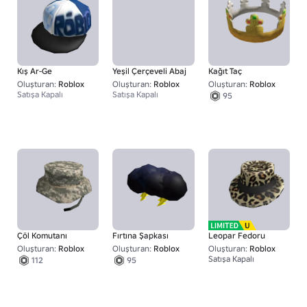
Kış Ar-Ge
Yeşil Çerçeveli Abaj
Kağıt Taç
Oluşturan:
Roblox
Oluşturan:
Roblox
Oluşturan:
Roblox
Satışa Kapalı
Satışa Kapalı
95
Çöl Komutanı
Fırtına Şapkası
Leopar Fedoru
Oluşturan:
Roblox
Oluşturan:
Roblox
Oluşturan:
Roblox
Satışa Kapalı
112
95