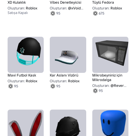
XD Kulaklık
Vibes Denetleyicisi
Tüylü Fedora
Oluşturan:
Roblox
Oluşturan:
@xVoidren
Oluşturan:
Roblox
Satışa Kapalı
95
675
Mavi Futbol Kask
Kar Aslanı Vizörü
Mikrobeyniniz için
Mikrodalga
Oluşturan:
Roblox
Oluşturan:
Roblox
Oluşturan:
@Reverse_Polarity
95
95
95