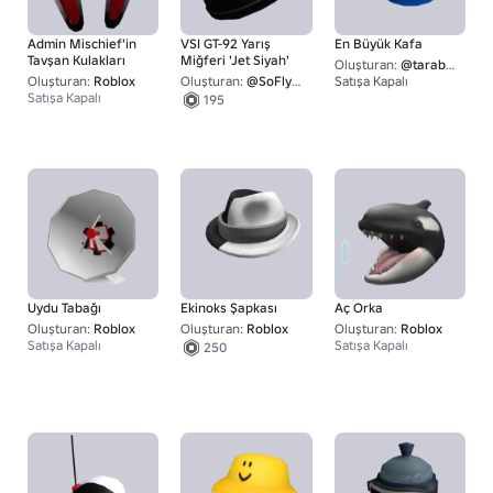
Admin Mischief'in
VSI GT-92 Yarış
En Büyük Kafa
Tavşan Kulakları
Miğferi 'Jet Siyah'
Oluşturan:
@tarabyte
Oluşturan:
Roblox
Oluşturan:
@SoFlyyDinero
Satışa Kapalı
1
Satışa Kapalı
195
Uydu Tabağı
Ekinoks Şapkası
Aç Orka
Oluşturan:
Roblox
Oluşturan:
Roblox
Oluşturan:
Roblox
Satışa Kapalı
Satışa Kapalı
250