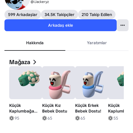
@iJackeryz
599 Arkadaşlar
34.5K Takipçiler
210 Takip Edilen
Arkadaş ekle
Hakkında
Yaratımlar
Mağaza
Küçük
Küçük Kız
Küçük Erkek
Küçük
Kaplumbağa
Bebek Dostu
Bebek Dostu!
Kaplumbağ
Şapkası!
Omuz Dostu
95
65
65
55