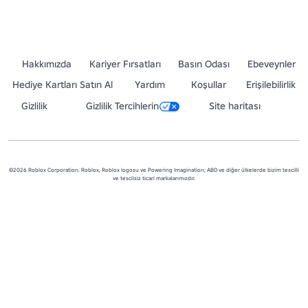
Hakkımızda
Kariyer Fırsatları
Basın Odası
Ebeveynler
Hediye Kartları Satın Al
Yardım
Koşullar
Erişilebilirlik
Gizlilik
Gizlilik Tercihlerin
Site haritası
©2026 Roblox Corporation. Roblox, Roblox logosu ve Powering Imagination; ABD ve diğer ülkelerde bizim tescilli
ve tescilsiz ticari markalarımızdır.