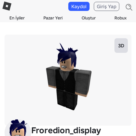
Kaydol
Giriş Yap
En İyiler
Pazar Yeri
Oluştur
Robux
3D
Froredion_display