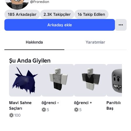
@Froredion
185 Arkadaşlar
2.3K Takipçiler
16 Takip Edilen
Arkadaş ekle
Hakkında
Yaratımlar
Şu Anda Giyilen
Mavi Sahne
öğrenci -
öğrenci +
Parıltılı Dişl
Saçları
Baş
5
5
100