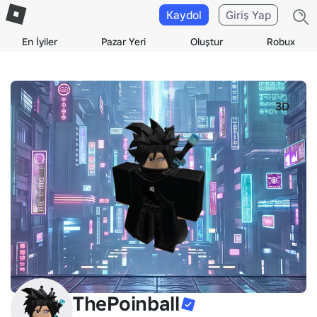
Kaydol
Giriş Yap
En İyiler
Pazar Yeri
Oluştur
Robux
3D
ThePoinball