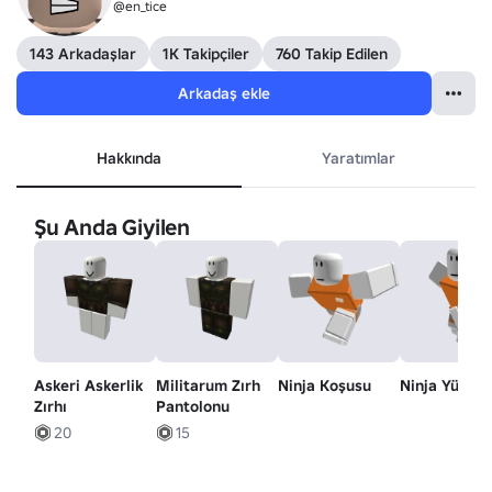
@en_tice
143 Arkadaşlar
1K Takipçiler
760 Takip Edilen
Arkadaş ekle
Hakkında
Yaratımlar
Şu Anda Giyilen
Askeri Askerlik
Militarum Zırh
Ninja Koşusu
Ninja Yürüm
Zırhı
Pantolonu
20
15