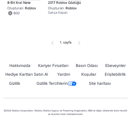
8-Bit Kral Nate
2017 Roblox Gözlüğü
Oluşturan:
Roblox
Oluşturan:
Roblox
Satışa Kapalı
800
1. sayfa
Hakkımızda
Kariyer Fırsatları
Basın Odası
Ebeveynler
Hediye Kartları Satın Al
Yardım
Koşullar
Erişilebilirlik
Gizlilik
Gizlilik Tercihlerin
Site haritası
©2026 Roblox Corporation. Roblox, Roblox logosu ve Powering Imagination; ABD ve diğer ülkelerde bizim tescilli
ve tescilsiz ticari markalarımızdır.