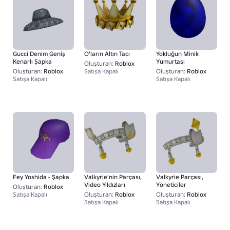
Gucci Denim Geniş
O'ların Altın Tacı
Yokluğun Minik
Kenarlı Şapka
Yumurtası
Oluşturan:
Roblox
Oluşturan:
Roblox
Satışa Kapalı
Oluşturan:
Roblox
Satışa Kapalı
Satışa Kapalı
Fey Yoshida - Şapka
Valkyrie'nin Parçası,
Valkyrie Parçası,
Video Yıldızları
Yöneticiler
Oluşturan:
Roblox
Satışa Kapalı
Oluşturan:
Roblox
Oluşturan:
Roblox
Satışa Kapalı
Satışa Kapalı