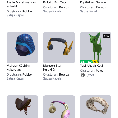
Tostlu Marshmallow
Bulutlu Buz Tacı
Kış Gökleri Şapkası
Kulaklık
Oluşturan:
Roblox
Oluşturan:
Roblox
Oluşturan:
Roblox
Satışa Kapalı
Satışa Kapalı
Satışa Kapalı
#36
Mahzen Kâşifinin
Mahzen Star
Yeşil Uzaylı Kedi
Kukuletası
Kulaklığı
Oluşturan:
Pawsh
Oluşturan:
Roblox
Oluşturan:
Roblox
3,250
Satışa Kapalı
Satışa Kapalı