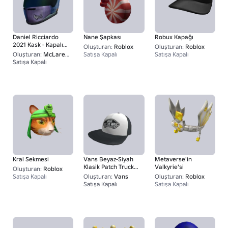
Daniel Ricciardo
Nane Şapkası
Robux Kapağı
2021 Kask - Kapalı
Oluşturan:
Roblox
Oluşturan:
Roblox
Vizör
Oluşturan:
McLaren Racing F1
Satışa Kapalı
Satışa Kapalı
Satışa Kapalı
1
Kral Sekmesi
Vans Beyaz-Siyah
Metaverse'in
Klasik Patch Trucker
Valkyrie'si
Oluşturan:
Roblox
Şapkası
Satışa Kapalı
Oluşturan:
Vans
Oluşturan:
Roblox
Satışa Kapalı
Satışa Kapalı
1