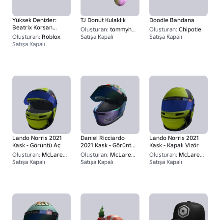
Yüksek Denizler:
TJ Donut Kulaklık
Doodle Bandana
Beatrix Korsan
Oluşturan:
tommyhilfiger
Oluşturan:
Chipotle
Kraliçesi - Şapka
Oluşturan:
Roblox
Satışa Kapalı
Satışa Kapalı
1
Satışa Kapalı
Lando Norris 2021
Daniel Ricciardo
Lando Norris 2021
Kask - Görüntü Aç
2021 Kask - Görüntü
Kask - Kapalı Vizör
Aç
Oluşturan:
McLaren Racing F1
Oluşturan:
McLaren Racing F1
Oluşturan:
McLaren Racing F1
Satışa Kapalı
Satışa Kapalı
Satışa Kapalı
1