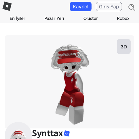
Kaydol
Giriş Yap
En İyiler
Pazar Yeri
Oluştur
Robux
3D
Synttax