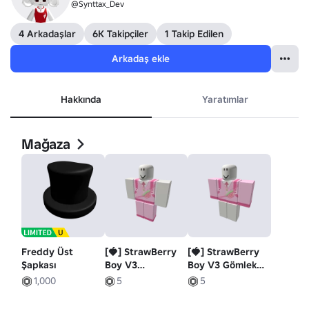
@Synttax_Dev
4 Arkadaşlar
6K Takipçiler
1 Takip Edilen
Arkadaş ekle
Hakkında
Yaratımlar
Mağaza
Freddy Üst
[🍓] StrawBerry
[🍓] StrawBerry
Şapkası
Boy V3
Boy V3 Gömlek
Pantolonları [🍓]
[🍓]
1,000
5
5