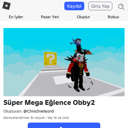
Kaydol
Giriş Yap
En İyiler
Pazar Yeri
Oluştur
Robux
Süper Mega Eğlence Obby2
Oluşturan:
@Chris0neilson0
Derecelendirme: En düşük • Yaş 16 ve üstü