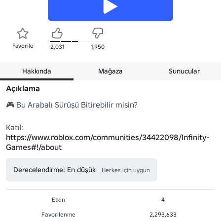
Favorile
2,031
1,950
Hakkında
Mağaza
Sunucular
Açıklama
🎮 Bu Arabalı Sürüşü Bitirebilir misin?

Katıl: 
https://www.roblox.com/communities/34422098/Infinity-
Games#!/about
Derecelendirme: En düşük
Herkes için uygun
Etkin
4
Favorilenme
2,293,633