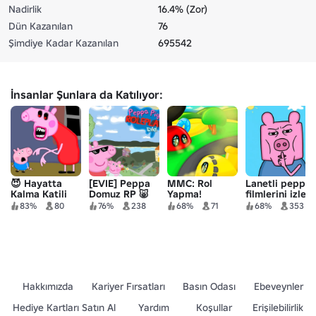
Nadirlik
16.4% (Zor)
Dün Kazanılan
76
Şimdiye Kadar Kazanılan
695542
İnsanlar Şunlara da Katılıyor:
😈 Hayatta
[EVIE] Peppa
MMC: Rol
Lanetli peppa
Kalma Katili
Domuz RP 🐷
Yapma!
filmlerini izle
Peppa Pig
83%
80
76%
238
68%
71
68%
353
Hakkımızda
Kariyer Fırsatları
Basın Odası
Ebeveynler
Hediye Kartları Satın Al
Yardım
Koşullar
Erişilebilirlik