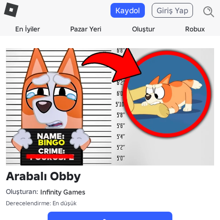
Kaydol
Giriş Yap
En İyiler
Pazar Yeri
Oluştur
Robux
Arabalı Obby
Oluşturan:
Infinity Gamesᅠ
Derecelendirme: En düşük