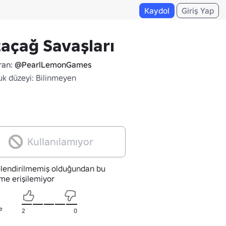
Kaydol
Giriş Yap
açağ Savaşları
ran:
@PearlLemonGames
uk düzeyi: Bilinmeyen
Kullanılamıyor
lendirilmemiş olduğundan bu
me erişilemiyor
e
2
0