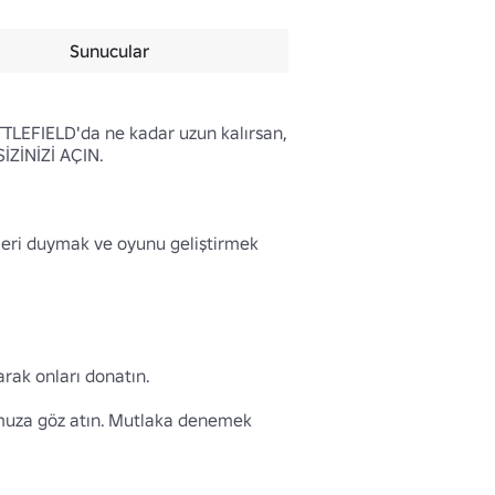
Sunucular
TTLEFIELD'da ne kadar uzun kalırsan, 
ZİNİZİ AÇIN.

nleri duymak ve oyunu geliştirmek 
k onları donatın.

muza göz atın. Mutlaka denemek 