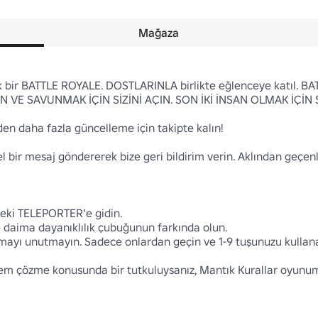
Mağaza
rak bir BATTLE ROYALE. DOSTLARINLA birlikte eğlenceye katıl. BA
AÇIN VE SAVUNMAK İÇİN SİZİNİ AÇIN. SON İKİ İNSAN OLMAK İÇİN Sİ
en daha fazla güncelleme için takipte kalın!

el bir mesaj göndererek bize geri bildirim verin. Aklından geçe
eki TELEPORTER'e gidin.

 daima dayanıklılık çubuğunun farkında olun.

mayı unutmayın. Sadece onlardan geçin ve 1-9 tuşunuzu kullanara
blem çözme konusunda bir tutkuluysanız, Mantık Kurallar oyunu