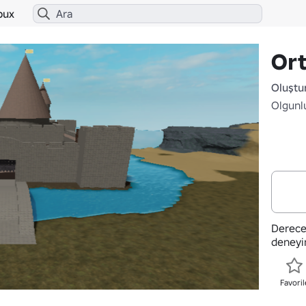
bux
Ort
Oluştu
Olgunl
Derece
deneyi
Favoril