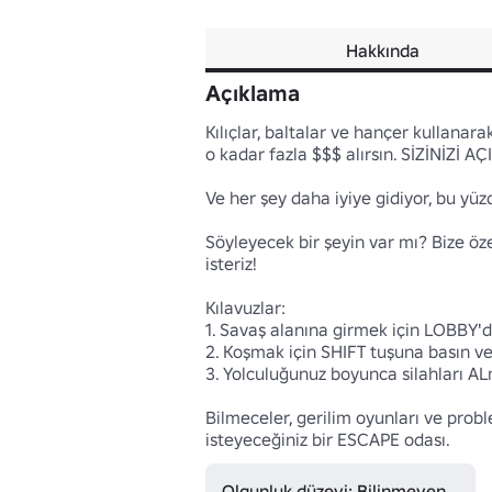
Hakkında
Açıklama
Kılıçlar, baltalar ve hançer kullana
o kadar fazla $$$ alırsın. SİZİNİZİ 
Ve her şey daha iyiye gidiyor, bu yüzd
Söyleyecek bir şeyin var mı? Bize öz
isteriz!

Kılavuzlar:

1. Savaş alanına girmek için LOBBY'd
2. Koşmak için SHIFT tuşuna basın ve
3. Yolculuğunuz boyunca silahları AL
Bilmeceler, gerilim oyunları ve pro
isteyeceğiniz bir ESCAPE odası.
Olgunluk düzeyi: Bilinmeyen