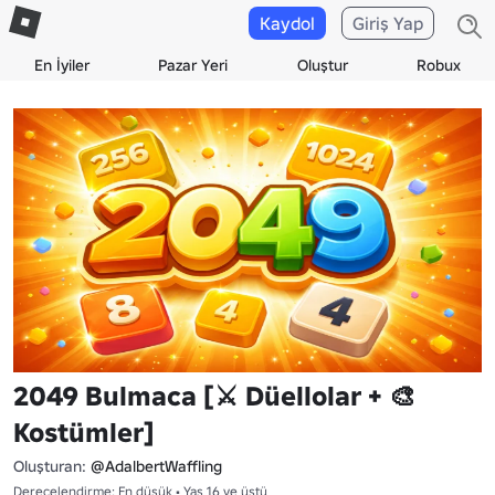
Kaydol
Giriş Yap
En İyiler
Pazar Yeri
Oluştur
Robux
2049 Bulmaca [⚔️ Düellolar + 🎨
Kostümler]
Oluşturan:
@AdalbertWaffling
Derecelendirme: En düşük • Yaş 16 ve üstü