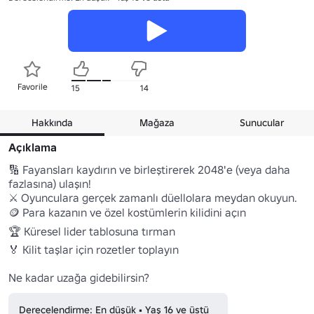
Favorile
15
14
Hakkında
Mağaza
Sunucular
Açıklama
🔢 Fayansları kaydırın ve birleştirerek 2048'e (veya daha 
fazlasına) ulaşın!

⚔️ Oyunculara gerçek zamanlı düellolara meydan okuyun.

🪙 Para kazanın ve özel kostümlerin kilidini açın 

🏆 Küresel lider tablosuna tırman

🏅 Kilit taşlar için rozetler toplayın 

Ne kadar uzağa gidebilirsin?
Derecelendirme: En düşük • Yaş 16 ve üstü