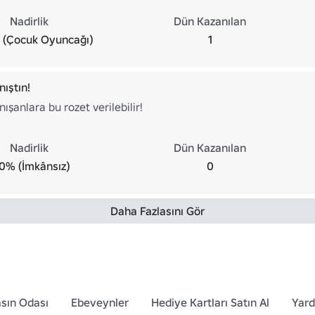
Nadirlik
Dün Kazanılan
 (Çocuk Oyuncağı)
1
nıştın!
nışanlara bu rozet verilebilir!
Nadirlik
Dün Kazanılan
0% (İmkânsız)
0
Daha Fazlasını Gör
sın Odası
Ebeveynler
Hediye Kartları Satın Al
Yar