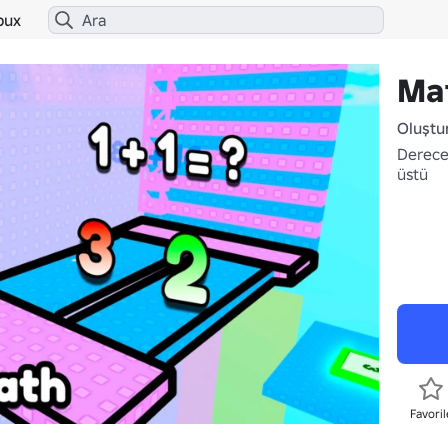
bux
Mat
Oluştu
Derece
üstü
Favoril