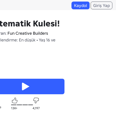
Kaydol
Giriş Yap
ematik Kulesi!
ran:
Fun Creative Builders
lendirme: En düşük • Yaş 16 ve
e
13K+
4,197