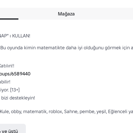
Mağaza
AP" ı KULLAN!

 Bu oyunda kimin matematikte daha iyi olduğunu görmek için ark
ılın!!

roups/6589440
ilir!

or. [13+]

izi destekleyin!

Kule, obby, matematik, roblox, Sahne, pembe, yeşil, Eğlenceli yara
6 ve üstü