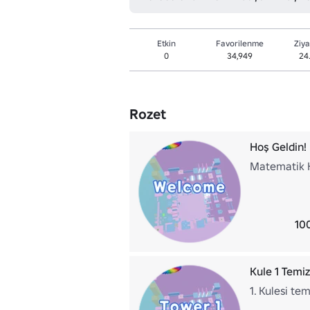
Etkin
Favorilenme
Ziya
0
34,949
24
Rozet
Hoş Geldin!
Matematik Ku
10
Kule 1 Temiz
1. Kulesi tem