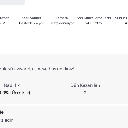
retler
Sesli Sohbet
Kamera
Son Güncelleme Tarihi
Sunucu 
.6M+
Desteklenmiyor
Desteklenmiyor
24.05.2026
4
lesi'ni ziyaret etmeye hoş geldiniz!
Nadirlik
Dün Kazanılan
0.0% (Ücretsiz)
2
le
izledin!