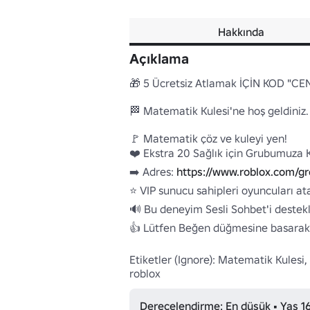
Hakkında
Açıklama
🎁 5 Ücretsiz Atlamak İÇİN KOD "CEN
🏁 Matematik Kulesi'ne hoş geldiniz.
🚩 Matematik çöz ve kuleyi yen!

❤️ Ekstra 20 Sağlık için Grubumuza Kat
➡️ Adres: 
https://www.roblox.com/g
⭐ VIP sunucu sahipleri oyuncuları atab
🔊 Bu deneyim Sesli Sohbet'i destekliy
👍 Lütfen Beğen düğmesine basarak b
Etiketler (Ignore): Matematik Kulesi, 
roblox
Derecelendirme: En düşük • Yaş 1