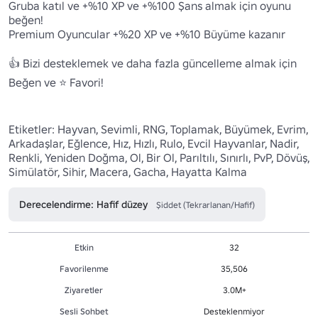
Gruba katıl ve +%10 XP ve +%100 Şans almak için oyunu 
beğen!

Premium Oyuncular +%20 XP ve +%10 Büyüme kazanır

👍 Bizi desteklemek ve daha fazla güncelleme almak için 
Beğen ve ⭐ Favori!

Etiketler: Hayvan, Sevimli, RNG, Toplamak, Büyümek, Evrim, 
Arkadaşlar, Eğlence, Hız, Hızlı, Rulo, Evcil Hayvanlar, Nadir, 
Renkli, Yeniden Doğma, Ol, Bir Ol, Parıltılı, Sınırlı, PvP, Dövüş, 
Simülatör, Sihir, Macera, Gacha, Hayatta Kalma
Derecelendirme: Hafif düzey
Şiddet (Tekrarlanan/Hafif)
Etkin
32
Favorilenme
35,506
Ziyaretler
3.0M+
Sesli Sohbet
Desteklenmiyor