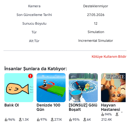
Kamera
Desteklenmiyor
Son Güncelleme Tarihi
27.05.2026
Sunucu Boyutu
12
Simulation
Tür
Incremental Simulator
Alt Tür
Kötüye Kullanım Bildir
İnsanlar Şunlara da Katılıyor:
Balık Ol
Denizde 100
[SONSUZ] Gölü
Hayvan
Gün
Boşalt
Hastanesi
(Anomali) 🧪
94%
96%
1.3K
97%
27.1K
95%
6K
212.4K