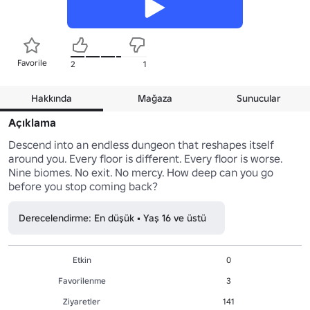
Favorile
2
1
Hakkında
Mağaza
Sunucular
Açıklama
Descend into an endless dungeon that reshapes itself 
around you. Every floor is different. Every floor is worse. 
Nine biomes. No exit. No mercy. How deep can you go 
before you stop coming back?
Derecelendirme: En düşük • Yaş 16 ve üstü
Etkin
0
Favorilenme
3
Ziyaretler
141