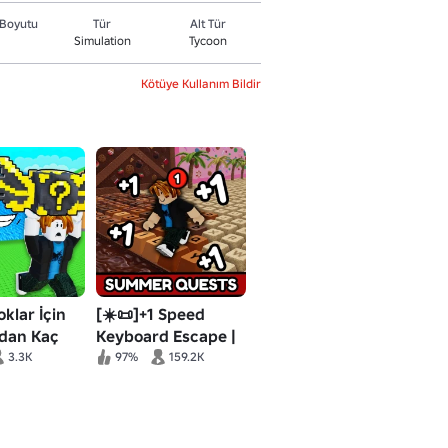
Boyutu
Tür
Alt Tür
Simulation
Tycoon
Kötüye Kullanım Bildir
oklar İçin
[☀️📜]+1 Speed
rdan Kaç
Keyboard Escape |
Candy & Chocolate
3.3K
97%
159.2K