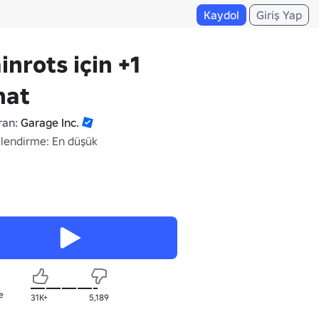
Kaydol
Giriş Yap
inrots için +1
nat
ran:
Garage Inc.
lendirme: En düşük
e
31K+
5,189