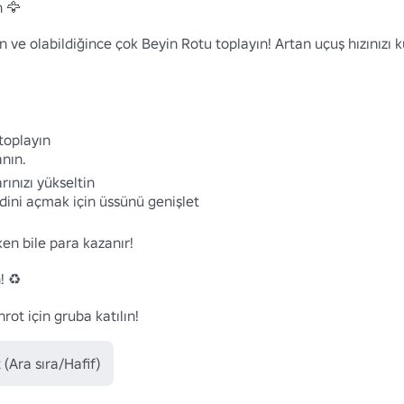
 🦅 

e olabildiğince çok Beyin Rotu toplayın! Artan uçuş hızınızı kul
oplayın 

nın.

rınızı yükseltin 

dini açmak için üssünü genişlet 

en bile para kazanır! 

♻️ 

ot için gruba katılın!
 (Ara sıra/Hafif)