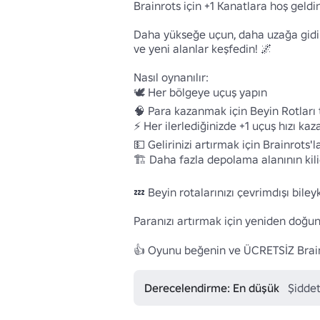
Brainrots için +1 Kanatlara hoş geldin
Daha yükseğe uçun, daha uzağa gidin v
ve yeni alanlar keşfedin! 🌌

Nasıl oynanılır:

🕊️ Her bölgeye uçuş yapın 

🧠 Para kazanmak için Beyin Rotları t
⚡ Her ilerlediğinizde +1 uçuş hızı kaza
💵 Gelirinizi artırmak için Brainrots'la
🏗️ Daha fazla depolama alanının kili
💤 Beyin rotalarınızı çevrimdışı bileyk
Paranızı artırmak için yeniden doğun! 
👍 Oyunu beğenin ve ÜCRETSİZ Brainr
Derecelendirme: En düşük
Şiddet