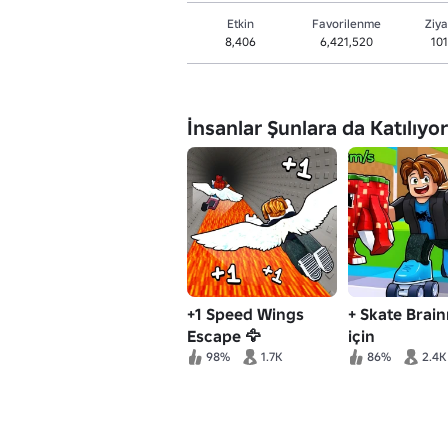
Etkin
Favorilenme
Ziya
8,406
6,421,520
10
İnsanlar Şunlara da Katılıyor
+1 Speed Wings
+ Skate Brain
Escape 🦅
için
98%
1.7K
86%
2.4K