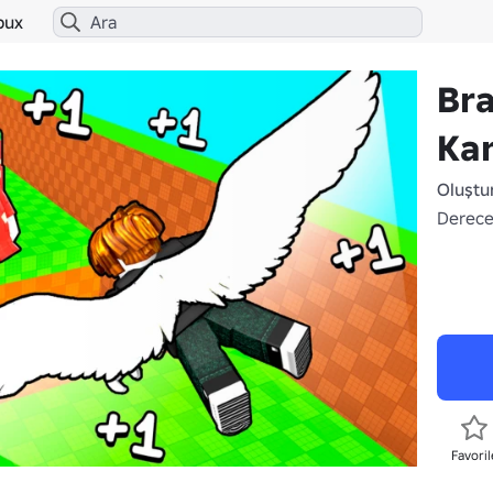
bux
Bra
Ka
Oluştu
Derece
Favoril