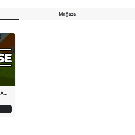
Mağaza
YÖNETICI KÖTÜ AMAÇLARA KULLANIMI!