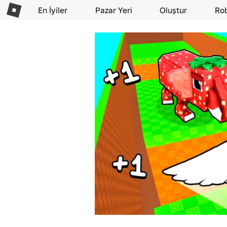
En İyiler
Pazar Yeri
Oluştur
Ro