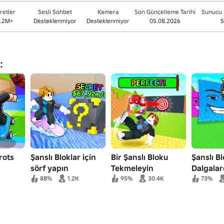
retler
Sesli Sohbet
Kamera
Son Güncelleme Tarihi
Sunucu 
1.2M+
Desteklenmiyor
Desteklenmiyor
05.08.2026
5
:
rots
Şanslı Bloklar için
Bir Şanslı Bloku
Şanslı Bl
sörf yapın
Tekmeleyin
Dalgala
88%
1.2K
95%
30.4K
73%