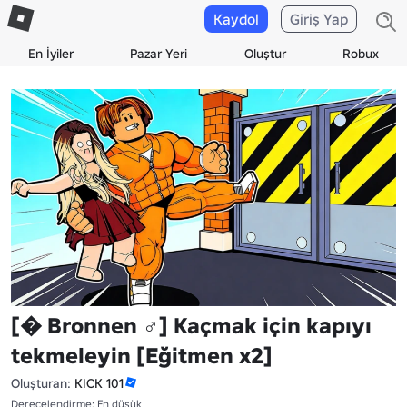
Kaydol
Giriş Yap
En İyiler
Pazar Yeri
Oluştur
Robux
[� Bronnen ♂️] Kaçmak için kapıyı
tekmeleyin [Eğitmen x2]
Oluşturan:
KICK 101
Derecelendirme: En düşük