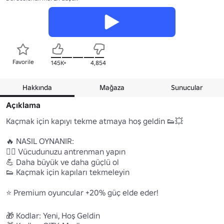
Favorile
145K+
4,854
Hakkında
Mağaza
Sunucular
Açıklama
Kaçmak için kapıyı tekme atmaya hoş geldin 👟💥

🔥 NASIL OYNANIR:

🏋️‍♂️ Vücudunuzu antrenman yapın 

💪 Daha büyük ve daha güçlü ol 

👟 Kaçmak için kapıları tekmeleyin 

⭐ Premium oyuncular +20% güç elde eder!

🎁 Kodlar: Yeni, Hoş Geldin 
