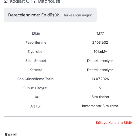
Derecelendirme: En düşük
Herkes için uygun
Etkin
1,177
Favorilenme
2,103,602
Ziyaretler
101.6M+
Sesli Sohbet
Desteklenmiyor
Kamera
Desteklenmiyor
Son Güncelleme Tarihi
13.07.2026
Sunucu Boyutu
9
Simulation
Tür
Incremental Simulator
Alt Tür
Kötüye Kullanım Bildir
Rozet