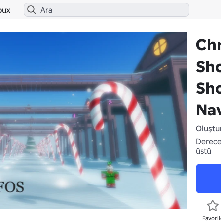
bux
Ch
Sh
Sh
Na
Oluştu
Derece
üstü
Favoril