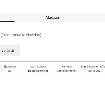
Mağaza
[Celebrando la Navidad]

6 ve üstü
Ziyaretler
Sesli Sohbet
Kamera
Son Güncelleme Ta
63
Desteklenmiyor
Desteklenmiyor
20.12.2021