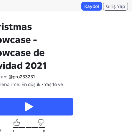
Kaydol
Giriş Yap
ristmas
owcase -
owcase de
vidad 2021
ran:
@pro233231
lendirme: En düşük • Yaş 16 ve
e
1
0