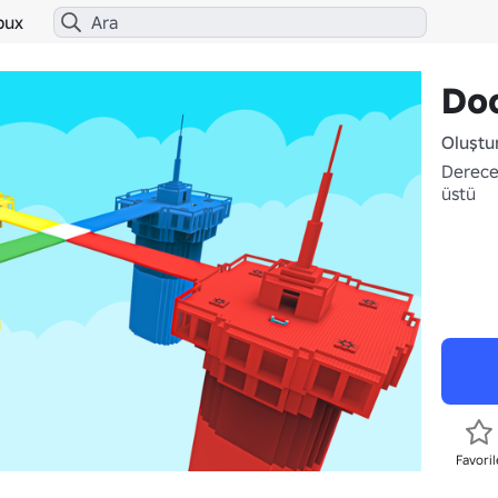
bux
Do
Oluştu
Derecel
üstü
Favoril