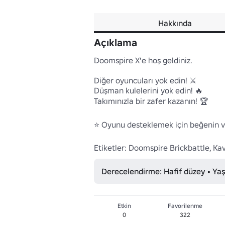
Hakkında
Açıklama
Doomspire X'e hoş geldiniz.

Diğer oyuncuları yok edin! ⚔️

Düşman kulelerini yok edin! 🔥

Takımınızla bir zafer kazanın! 🏆

⭐️ Oyunu desteklemek için beğenin ve 
Etiketler: Doomspire Brickbattle, Kavş
Derecelendirme: Hafif düzey • Yaş
Etkin
Favorilenme
0
322