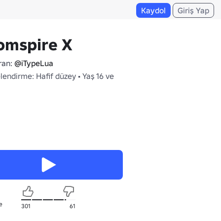
Kaydol
Giriş Yap
omspire X
ran:
@iTypeLua
endirme: Hafif düzey • Yaş 16 ve
e
301
61