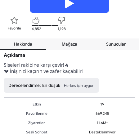
Favorile
4,852
1,198
Hakkında
Mağaza
Sunucular
Açıklama
Şişeleri rakibine karşı çevir!🔥

💔 İnişinizi kaçırın ve zafer kaçabilir!
Derecelendirme: En düşük
Herkes için uygun
Etkin
19
Favorilenme
669,245
Ziyaretler
11.6M+
Sesli Sohbet
Desteklenmiyor