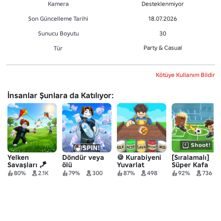
Kamera
Desteklenmiyor
Son Güncelleme Tarihi
18.07.2026
Sunucu Boyutu
30
Party & Casual
Tür
Kötüye Kullanım Bildir
İnsanlar Şunlara da Katılıyor:
Yelken
Döndür veya
🍪 Kurabiyeni
[Sıralamalı]
Savaşları 🪁
ölü
Yuvarlat
Süper Kafa
Futbolu
80%
2.1K
79%
300
87%
498
92%
736