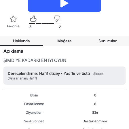
Favorile
8
2
Hakkında
Mağaza
Sunucular
Açıklama
ŞIMDIYE KADARKI EN IYI OYUN
Derecelendirme: Hafif düzey • Yaş 16 ve üstü
Şiddet
(Tekrarlanan/Hafif)
Etkin
0
Favorilenme
8
Ziyaretler
836
Sesli Sohbet
Desteklenmiyor