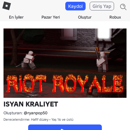
Kaydol
Giriş Yap
En İyiler
Pazar Yeri
Oluştur
Robux
ISYAN KRALIYET
Oluşturan:
@ryanpop50
Derecelendirme: Hafif düzey • Yaş 16 ve üstü