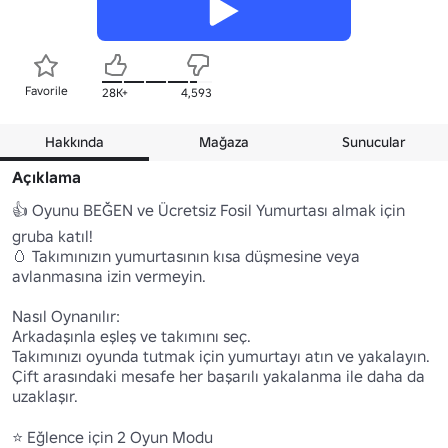
Favorile
28K+
4,593
Hakkında
Mağaza
Sunucular
Açıklama
👍 Oyunu BEĞEN ve Ücretsiz Fosil Yumurtası almak için 
gruba katıl!

🥚 Takımınızın yumurtasının kısa düşmesine veya 
avlanmasına izin vermeyin.

Nasıl Oynanılır:

Arkadaşınla eşleş ve takımını seç.

Takımınızı oyunda tutmak için yumurtayı atın ve yakalayın.

Çift arasındaki mesafe her başarılı yakalanma ile daha da 
uzaklaşır.

⭐ Eğlence için 2 Oyun Modu
