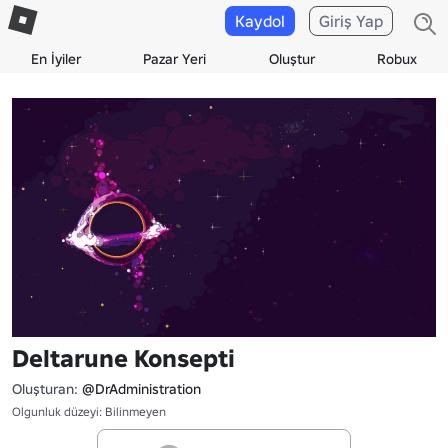
Kaydol
Giriş Yap
En İyiler
Pazar Yeri
Oluştur
Robux
Deltarune Konsepti
Oluşturan:
@DrAdministration
Olgunluk düzeyi: Bilinmeyen