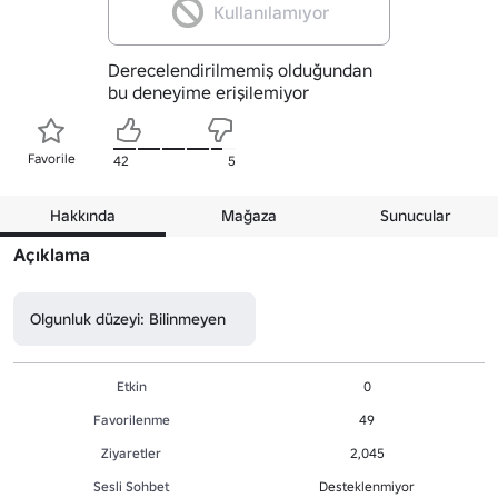
Kullanılamıyor
Derecelendirilmemiş olduğundan
bu deneyime erişilemiyor
Favorile
42
5
Hakkında
Mağaza
Sunucular
Açıklama
Olgunluk düzeyi: Bilinmeyen
Etkin
0
Favorilenme
49
Ziyaretler
2,045
Sesli Sohbet
Desteklenmiyor