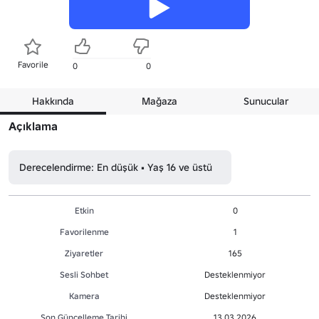
Favorile
0
0
Hakkında
Mağaza
Sunucular
Açıklama
Derecelendirme: En düşük • Yaş 16 ve üstü
Etkin
0
Favorilenme
1
Ziyaretler
165
Sesli Sohbet
Desteklenmiyor
Kamera
Desteklenmiyor
Son Güncelleme Tarihi
13.03.2026