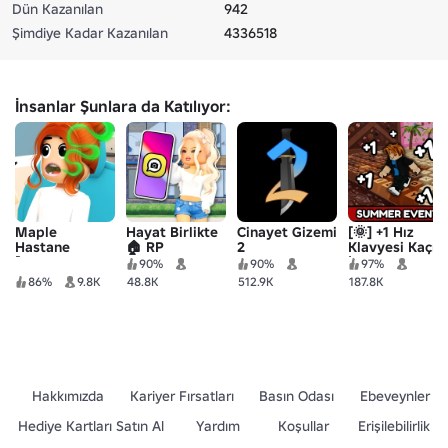
Dün Kazanılan
942
Şimdiye Kadar Kazanılan
4336518
İnsanlar Şunlara da Katılıyor:
Maple
Hayat Birlikte
Cinayet Gizemi
[🌞] +1 Hız
Hastane
🏠 RP
2
Klavyesi Kaçışı
[Bebek
| Şeker ve
90%
90%
97%
Doktoru]
Çikolata
86%
9.8K
48.8K
512.9K
187.8K
Hakkımızda
Kariyer Fırsatları
Basın Odası
Ebeveynler
Hediye Kartları Satın Al
Yardım
Koşullar
Erişilebilirlik