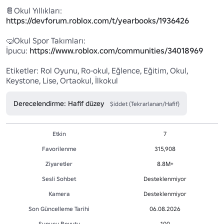
https://devforum.roblox.com/t/yearbooks/1936426
🤿Okul Spor Takımları:

İpucu: 
https://www.roblox.com/communities/34018969
Etiketler: Rol Oyunu, Ro-okul, Eğlence, Eğitim, Okul, 
Keystone, Lise, Ortaokul, İlkokul
Derecelendirme: Hafif düzey
Şiddet (Tekrarlanan/Hafif)
Etkin
7
Favorilenme
315,908
Ziyaretler
8.8M+
Sesli Sohbet
Desteklenmiyor
Kamera
Desteklenmiyor
Son Güncelleme Tarihi
06.08.2026
Sunucu Boyutu
100