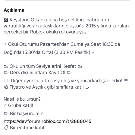
Açıklama
🏫 Keystone Ortaokuluna hoş geldiniz, hatıraların 
yaratıldığı ve arkadaşlıkların oluştuğu 2015 yılında kurulan 
gerçekçi bir Roblox okulu rol oyunuyuz.

⭐ Okul Oturumu Pazartesi'den Cuma'ya Saat 18:30'da 
Doğu'da (5:30'da Orta) (3:30 PM Pasifik) ⭐

👟 Okulun tüm Seviyelerini Keşfet 👟

✏️ Ders dışı Sınıflara Kayıt Ol ✏️

🙋‍♂️ Diğer oyuncularla sosyalleş ve yeni arkadaşlar edin! 💬

🎨 Tiyatro ve Aşçılık gibi sınıflara katıl 🍳

Nasıl iş bulursun?

⭐ Gruba katıl!

✏️ Bir başvuru alın! 
https://devforum.roblox.com/t/2888045
📋 Bir eğitime katıl!
