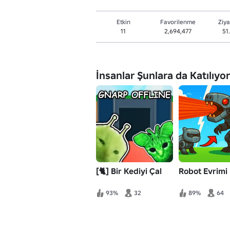
Etkin
Favorilenme
Ziya
11
2,694,477
51
İnsanlar Şunlara da Katılıyor
[🐈] Bir Kediyi Çal
Robot Evrimi
93%
32
89%
64