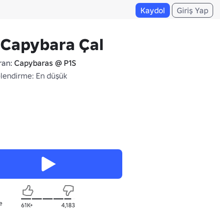
Kaydol
Giriş Yap
 Capybara Çal
ran:
Capybaras @ P1S
lendirme: En düşük
e
61K+
4,183