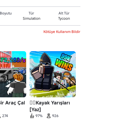
Boyutu
Tür
Alt Tür
Simulation
Tycoon
Kötüye Kullanım Bildir
Bir Araç Çal
🚣‍♂️Kayak Yarışları
[Yaz]
274
97%
926