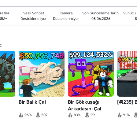
retler
Sesli Sohbet
Kamera
Son Güncelleme Tarihi
Sunucu 
.8M+
Desteklenmiyor
Desteklenmiyor
08.06.2026
8
:
Bir Balık Çal
Bir Gökkuşağı
[🚘235] 
Arkadaşını Çal
96%
507
83%
99
91%