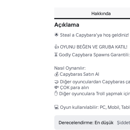
Hakkında
Açıklama
🌟 Steal a Capybara'ya hoş geldiniz!

👍 OYUNU BEĞEN VE GRUBA KATIL!

⏳ Godly Capybara Spawns Garantili:
Nasıl Oynanılır:

💰 Capybaras Satın Al

🤝 Diğer oyunculardan Capybaras çal
💸 ÇOK para alın

✋ Diğer oyunculara Troll yapmak için 
💻 Oyun kullanılabilir: PC, Mobil, Ta
Derecelendirme: En düşük
Şiddet