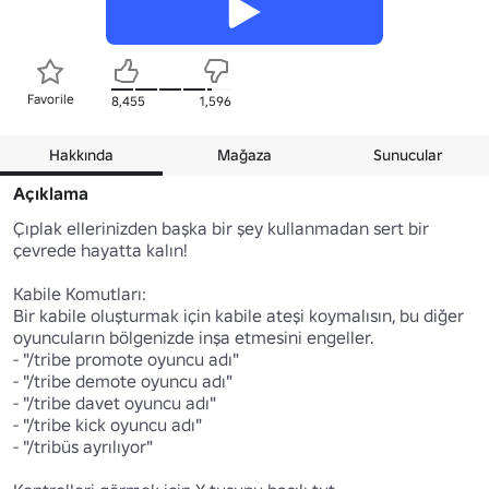
Favorile
8,455
1,596
Hakkında
Mağaza
Sunucular
Açıklama
Çıplak ellerinizden başka bir şey kullanmadan sert bir 
çevrede hayatta kalın!

Kabile Komutları:

Bir kabile oluşturmak için kabile ateşi koymalısın, bu diğer 
oyuncuların bölgenizde inşa etmesini engeller.

- "/tribe promote oyuncu adı"

- "/tribe demote oyuncu adı"

- "/tribe davet oyuncu adı"

- "/tribe kick oyuncu adı"

- "/tribüs ayrılıyor"
