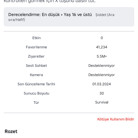
Kontrolleri görmek için X tuşunu basılı tut.
Derecelendirme: En düşük • Yaş 16 ve üstü
Şiddet (Ara
sıra/Hafif)
Etkin
0
Favorilenme
41,234
Ziyaretler
5.5M+
Sesli Sohbet
Desteklenmiyor
Kamera
Desteklenmiyor
Son Güncelleme Tarihi
01.03.2024
Sunucu Boyutu
30
Survival
Tür
Kötüye Kullanım Bildir
Rozet