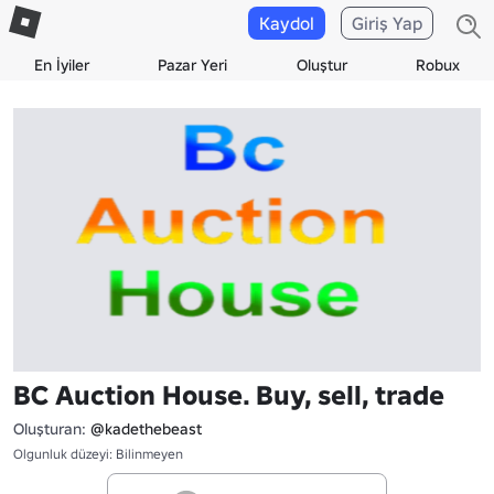
Kaydol
Giriş Yap
En İyiler
Pazar Yeri
Oluştur
Robux
BC Auction House. Buy, sell, trade
Oluşturan:
@kadethebeast
Olgunluk düzeyi: Bilinmeyen