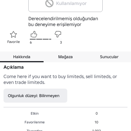
Kullanılamıyor
Derecelendirilmemiş olduğundan
bu deneyime erişilemiyor
Favorile
6
3
Hakkında
Mağaza
Sunucular
Açıklama
Come here if you want to buy limiteds, sell limiteds, or 
even trade limiteds.
Olgunluk düzeyi: Bilinmeyen
Etkin
0
Favorilenme
10
Ziyaretler
1,002