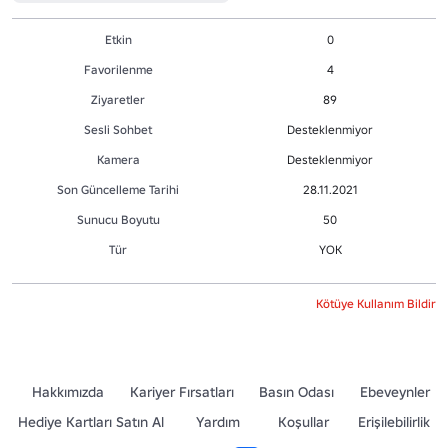
Etkin
0
Favorilenme
4
Ziyaretler
89
Sesli Sohbet
Desteklenmiyor
Kamera
Desteklenmiyor
Son Güncelleme Tarihi
28.11.2021
Sunucu Boyutu
50
Tür
YOK
Kötüye Kullanım Bildir
Hakkımızda
Kariyer Fırsatları
Basın Odası
Ebeveynler
Hediye Kartları Satın Al
Yardım
Koşullar
Erişilebilirlik