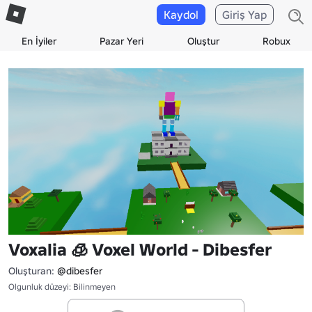
Kaydol
Giriş Yap
En İyiler
Pazar Yeri
Oluştur
Robux
Voxalia 🧊 Voxel World - Dibesfer
Oluşturan:
@dibesfer
Olgunluk düzeyi: Bilinmeyen