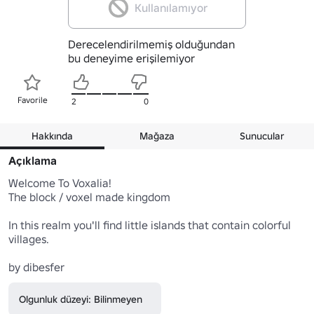
Kullanılamıyor
Derecelendirilmemiş olduğundan
bu deneyime erişilemiyor
Favorile
2
0
Hakkında
Mağaza
Sunucular
Açıklama
Welcome To Voxalia! 

The block / voxel made kingdom

In this realm you'll find little islands that contain colorful 
villages.

by dibesfer
Olgunluk düzeyi: Bilinmeyen