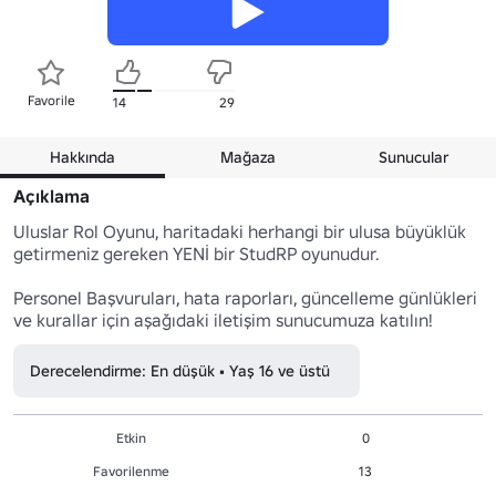
Favorile
14
29
Hakkında
Mağaza
Sunucular
Açıklama
Uluslar Rol Oyunu, haritadaki herhangi bir ulusa büyüklük 
getirmeniz gereken YENİ bir StudRP oyunudur.

Personel Başvuruları, hata raporları, güncelleme günlükleri 
ve kurallar için aşağıdaki iletişim sunucumuza katılın!
Derecelendirme: En düşük • Yaş 16 ve üstü
Etkin
0
Favorilenme
13