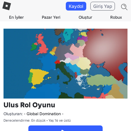
Kaydol
Giriş Yap
En İyiler
Pazar Yeri
Oluştur
Robux
Ulus Rol Oyunu
Oluşturan:
- Global Domination -
Derecelendirme: En düşük • Yaş 16 ve üstü