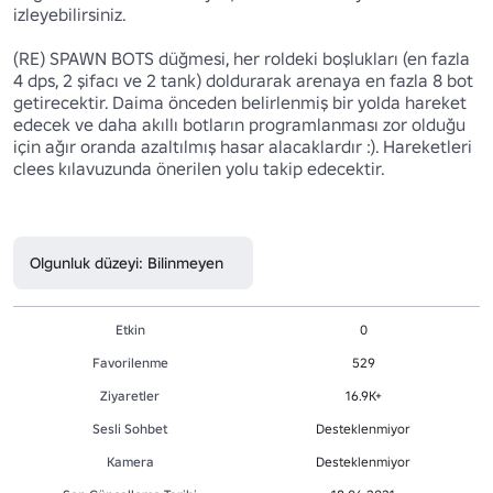
izleyebilirsiniz.

(RE) SPAWN BOTS düğmesi, her roldeki boşlukları (en fazla 
4 dps, 2 şifacı ve 2 tank) doldurarak arenaya en fazla 8 bot 
getirecektir. Daima önceden belirlenmiş bir yolda hareket 
edecek ve daha akıllı botların programlanması zor olduğu 
için ağır oranda azaltılmış hasar alacaklardır :). Hareketleri 
clees kılavuzunda önerilen yolu takip edecektir.

Olgunluk düzeyi: Bilinmeyen
Etkin
0
Favorilenme
529
Ziyaretler
16.9K+
Sesli Sohbet
Desteklenmiyor
Kamera
Desteklenmiyor