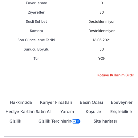
Favorilenme
0
Ziyaretler
30
Sesli Sohbet
Desteklenmiyor
Kamera
Desteklenmiyor
Son Güncelleme Tarihi
16.05.2021
Sunucu Boyutu
50
Tür
YOK
Kötüye Kullanım Bildir
Hakkımızda
Kariyer Fırsatları
Basın Odası
Ebeveynler
Hediye Kartları Satın Al
Yardım
Koşullar
Erişilebilirlik
Gizlilik
Gizlilik Tercihlerin
Site haritası