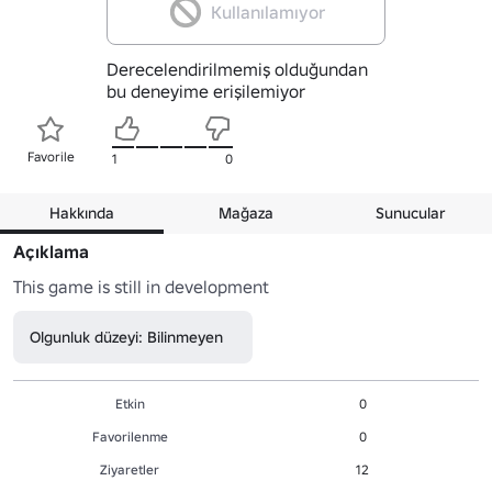
Kullanılamıyor
Derecelendirilmemiş olduğundan
bu deneyime erişilemiyor
Favorile
1
0
Hakkında
Mağaza
Sunucular
Açıklama
This game is still in development
Olgunluk düzeyi: Bilinmeyen
Etkin
0
Favorilenme
0
Ziyaretler
12