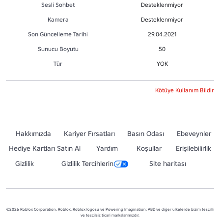
Sesli Sohbet
Desteklenmiyor
Kamera
Desteklenmiyor
Son Güncelleme Tarihi
29.04.2021
Sunucu Boyutu
50
Tür
YOK
Kötüye Kullanım Bildir
Hakkımızda
Kariyer Fırsatları
Basın Odası
Ebeveynler
Hediye Kartları Satın Al
Yardım
Koşullar
Erişilebilirlik
Gizlilik
Gizlilik Tercihlerin
Site haritası
©2026 Roblox Corporation. Roblox, Roblox logosu ve Powering Imagination; ABD ve diğer ülkelerde bizim tescilli
ve tescilsiz ticari markalarımızdır.