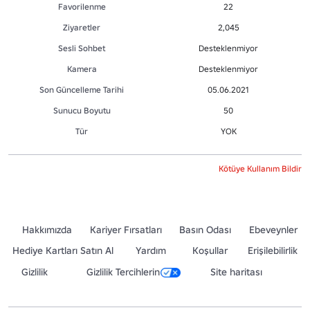
Favorilenme
22
Ziyaretler
2,045
Sesli Sohbet
Desteklenmiyor
Kamera
Desteklenmiyor
Son Güncelleme Tarihi
05.06.2021
Sunucu Boyutu
50
Tür
YOK
Kötüye Kullanım Bildir
Hakkımızda
Kariyer Fırsatları
Basın Odası
Ebeveynler
Hediye Kartları Satın Al
Yardım
Koşullar
Erişilebilirlik
Gizlilik
Gizlilik Tercihlerin
Site haritası