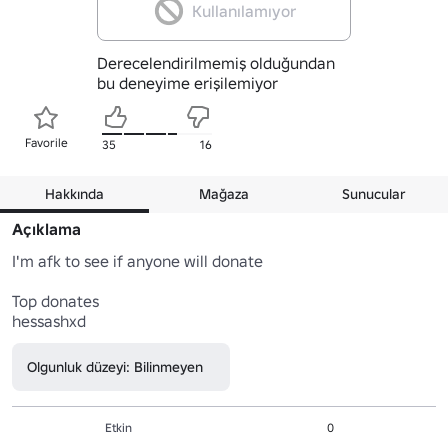
Kullanılamıyor
Derecelendirilmemiş olduğundan
bu deneyime erişilemiyor
Favorile
35
16
Hakkında
Mağaza
Sunucular
Açıklama
I'm afk to see if anyone will donate

Top donates

hessashxd
Olgunluk düzeyi: Bilinmeyen
Etkin
0