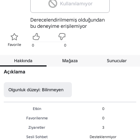
Kullanılamıyor
Derecelendirilmemiş olduğundan
bu deneyime erişilemiyor
Favorile
0
0
Hakkında
Mağaza
Sunucular
Açıklama
Olgunluk düzeyi: Bilinmeyen
Etkin
0
Favorilenme
0
Ziyaretler
3
Sesli Sohbet
Desteklenmiyor