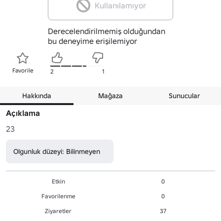
Kullanılamıyor
Derecelendirilmemiş olduğundan
bu deneyime erişilemiyor
Favorile
2
1
Hakkında
Mağaza
Sunucular
Açıklama
23
Olgunluk düzeyi: Bilinmeyen
Etkin
0
Favorilenme
0
Ziyaretler
37