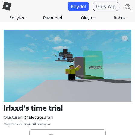
Kaydol
Giriş Yap
En İyiler
Pazar Yeri
Oluştur
Robux
lrlxxd's time trial
Oluşturan:
@Electrosafari
Olgunluk düzeyi: Bilinmeyen