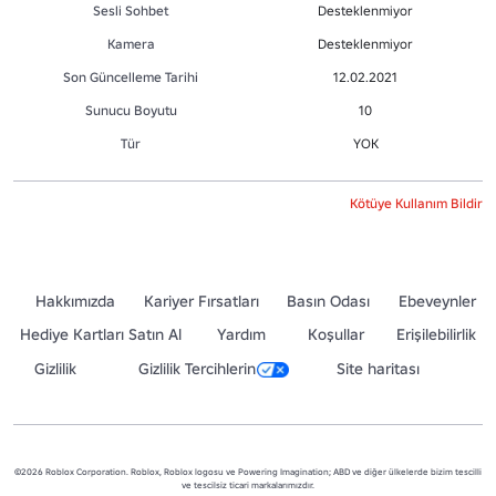
Sesli Sohbet
Desteklenmiyor
Kamera
Desteklenmiyor
Son Güncelleme Tarihi
12.02.2021
Sunucu Boyutu
10
Tür
YOK
Kötüye Kullanım Bildir
Hakkımızda
Kariyer Fırsatları
Basın Odası
Ebeveynler
Hediye Kartları Satın Al
Yardım
Koşullar
Erişilebilirlik
Gizlilik
Gizlilik Tercihlerin
Site haritası
©2026 Roblox Corporation. Roblox, Roblox logosu ve Powering Imagination; ABD ve diğer ülkelerde bizim tescilli
ve tescilsiz ticari markalarımızdır.