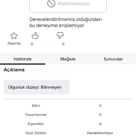
Kullanılamıyor
Derecelendirilmemiş olduğundan
bu deneyime erişilemiyor
Favorile
0
0
Hakkında
Mağaza
Sunucular
Açıklama
Olgunluk düzeyi: Bilinmeyen
Etkin
0
Favorilenme
0
Ziyaretler
6
Sesli Sohbet
Desteklenmiyor