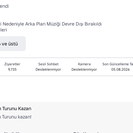
endi

i Nedeniyle Arka Plan Müziği Devre Dışı Bırakıldı

leri
6 ve üstü
Ziyaretler
Sesli Sohbet
Kamera
Son Güncelleme Ta
9,735
Desteklenmiyor
Desteklenmiyor
05.08.2026
m Turunu Kazan
m Turunu kazan!