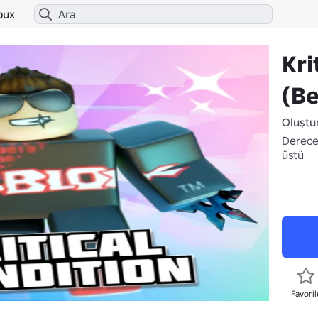
bux
Kri
(Be
Oluştu
Derece
üstü
Favoril