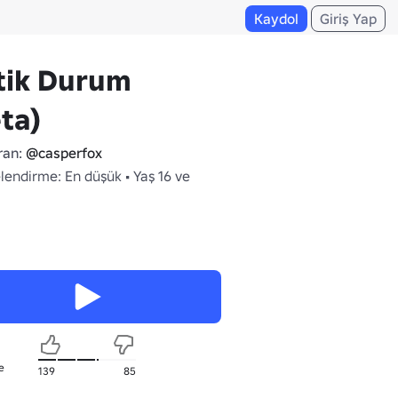
Kaydol
Giriş Yap
tik Durum
ta)
ran:
@casperfox
lendirme: En düşük • Yaş 16 ve
e
139
85