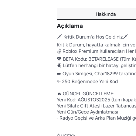
Hakkında
Açıklama
🗡️ Kritik Durum'a Hoş Geldiniz🗡️

Kritik Durum, hayatta kalmak için ve
💰 Roblox Premium Kullanıcıları Her 
💖 BETA Kodu: BETARELEASE (Tüm Kap
🪲 Lütfen herhangi bir hatayı geliştiric
➡️ Oyun Simgesi, Char18299 tarafınd
✨ 250 Beğenmede Yeni Kod

🔥 GÜNCEL GÜNCELLEME:

Yeni Kod: AĞUSTOS2025 (tüm kapakla
Yeni Silah: Çift Ateşli Lazer Tabancası
Yeni Gün/Gece Aydınlatması

- Radyo Geçişi ve Arka Plan Müziği g