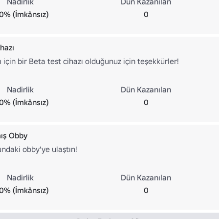
Nadirlik
Dün Kazanılan
0% (İmkânsız)
0
hazı
 için bir Beta test cihazı olduğunuz için teşekkürler!
Nadirlik
Dün Kazanılan
0% (İmkânsız)
0
ış Obby
ndaki obby'ye ulaştın!
Nadirlik
Dün Kazanılan
0% (İmkânsız)
0