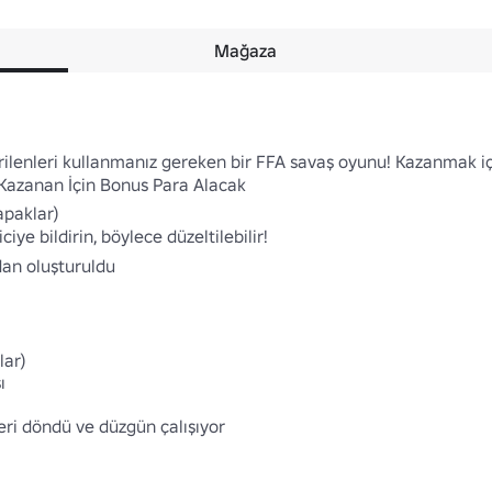
Mağaza
rilenleri kullanmanız gereken bir FFA savaş oyunu! Kazanmak için
Kazanan İçin Bonus Para Alacak

aklar)

iye bildirin, böylece düzeltilebilir!

an oluşturuldu

r)



eri döndü ve düzgün çalışıyor
