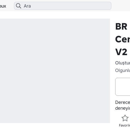
bux
BR 
Ce
V2
Oluştu
Olgunl
Derece
deneyi
Favoril