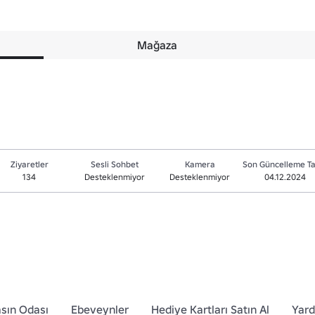
Mağaza
Ziyaretler
Sesli Sohbet
Kamera
Son Güncelleme Ta
134
Desteklenmiyor
Desteklenmiyor
04.12.2024
sın Odası
Ebeveynler
Hediye Kartları Satın Al
Yar