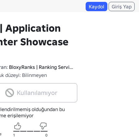
Kaydol
Giriş Yap
| Application
nter Showcase
ran:
BloxyRanks | Ranking Services
uk düzeyi: Bilinmeyen
Kullanılamıyor
lendirilmemiş olduğundan bu
me erişilemiyor
e
1
0