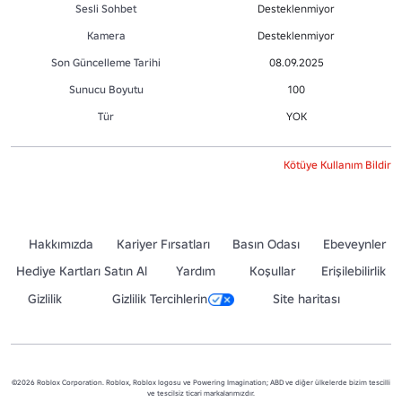
Sesli Sohbet
Desteklenmiyor
Kamera
Desteklenmiyor
Son Güncelleme Tarihi
08.09.2025
Sunucu Boyutu
100
Tür
YOK
Kötüye Kullanım Bildir
Hakkımızda
Kariyer Fırsatları
Basın Odası
Ebeveynler
Hediye Kartları Satın Al
Yardım
Koşullar
Erişilebilirlik
Gizlilik
Gizlilik Tercihlerin
Site haritası
©2026 Roblox Corporation. Roblox, Roblox logosu ve Powering Imagination; ABD ve diğer ülkelerde bizim tescilli
ve tescilsiz ticari markalarımızdır.