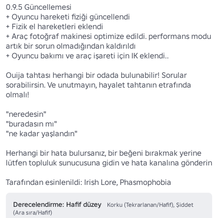
0.9.5 Güncellemesi

+ Oyuncu hareketi fiziği güncellendi

+ Fizik el hareketleri eklendi

+ Araç fotoğraf makinesi optimize edildi. performans modu 
artık bir sorun olmadığından kaldırıldı

+ Oyuncu bakımı ve araç işareti için IK eklendi..

Ouija tahtası herhangi bir odada bulunabilir! Sorular 
sorabilirsin. Ve unutmayın, hayalet tahtanın etrafında 
olmalı!

"neredesin"

"buradasın mı"

"ne kadar yaşlandın"

Herhangi bir hata bulursanız, bir beğeni bırakmak yerine 
lütfen topluluk sunucusuna gidin ve hata kanalına gönderin

Tarafından esinlenildi: Irish Lore, Phasmophobia
Derecelendirme: Hafif düzey
Korku (Tekrarlanan/Hafif), Şiddet
(Ara sıra/Hafif)