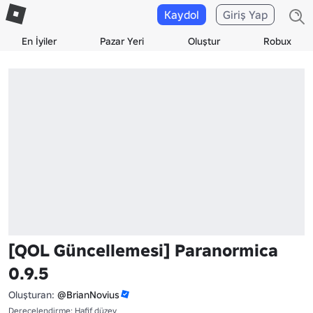
Kaydol
Giriş Yap
En İyiler
Pazar Yeri
Oluştur
Robux
[QOL Güncellemesi] Paranormica
0.9.5
Oluşturan:
@BrianNovius
Derecelendirme: Hafif düzey