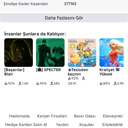
Şimdiye Kadar Kazanılan
377143
Daha Fazlasını Gör
İnsanlar Şunlara da Katılıyor:
[Başarılar]
[👻] SPECTER
☀️Tesisden
Kraliyet 🌺
Blair
kaçının
Yüksek
92%
92%
1.6K
95%
683
28.1K
85%
6.9K
Hakkımızda
Kariyer Fırsatları
Basın Odası
Ebeveynler
Hediye Kartları Satın Al
Yardım
Koşullar
Erişilebilirlik