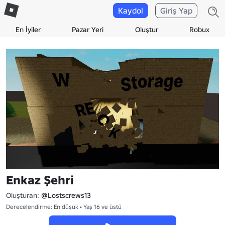
Kaydol
Giriş Yap
En İyiler
Pazar Yeri
Oluştur
Robux
Enkaz Şehri
Oluşturan:
@Lostscrews13
Derecelendirme: En düşük • Yaş 16 ve üstü