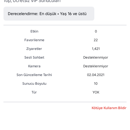
Top, Ücretsiz VIP Sunucuları
Derecelendirme: En düşük • Yaş 16 ve üstü
Etkin
0
Favorilenme
22
Ziyaretler
1,421
Sesli Sohbet
Desteklenmiyor
Kamera
Desteklenmiyor
Son Güncelleme Tarihi
02.04.2021
Sunucu Boyutu
10
Tür
YOK
Kötüye Kullanım Bildir