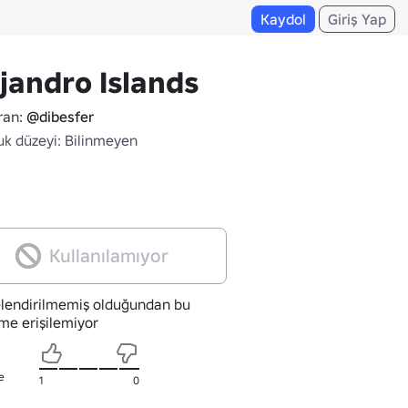
Kaydol
Giriş Yap
jandro Islands
ran:
@dibesfer
uk düzeyi: Bilinmeyen
Kullanılamıyor
lendirilmemiş olduğundan bu
me erişilemiyor
e
1
0