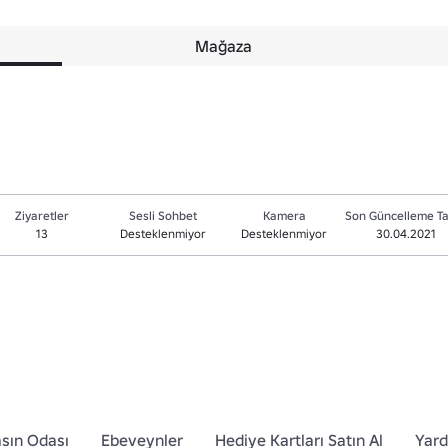
Mağaza
Ziyaretler
Sesli Sohbet
Kamera
Son Güncelleme Ta
13
Desteklenmiyor
Desteklenmiyor
30.04.2021
sın Odası
Ebeveynler
Hediye Kartları Satın Al
Yar