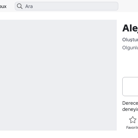
bux
Ale
Oluştu
Olgunl
Derece
deneyi
Favoril