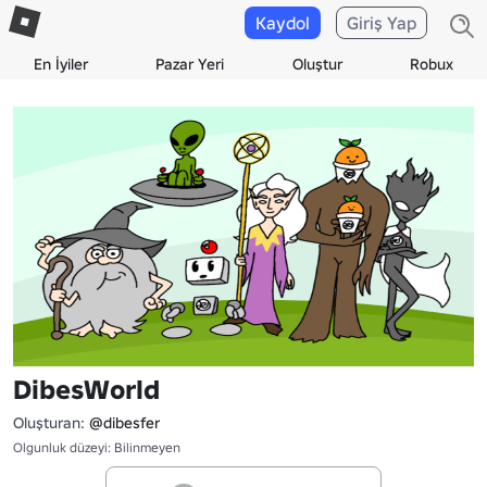
Kaydol
Giriş Yap
En İyiler
Pazar Yeri
Oluştur
Robux
DibesWorld
Oluşturan:
@dibesfer
Olgunluk düzeyi: Bilinmeyen