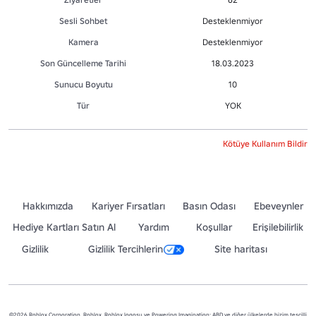
Sesli Sohbet
Desteklenmiyor
Kamera
Desteklenmiyor
Son Güncelleme Tarihi
18.03.2023
Sunucu Boyutu
10
Tür
YOK
Kötüye Kullanım Bildir
Hakkımızda
Kariyer Fırsatları
Basın Odası
Ebeveynler
Hediye Kartları Satın Al
Yardım
Koşullar
Erişilebilirlik
Gizlilik
Gizlilik Tercihlerin
Site haritası
©2026 Roblox Corporation. Roblox, Roblox logosu ve Powering Imagination; ABD ve diğer ülkelerde bizim tescilli