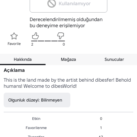
Kullanılamıyor
Derecelendirilmemiş olduğundan
bu deneyime erişilemiyor
Favorile
2
0
Hakkında
Mağaza
Sunucular
Açıklama
This is the land made by the artist behind dibesfer! Behold 
humans! Welcome to dibesWorld!
Olgunluk düzeyi: Bilinmeyen
Etkin
0
Favorilenme
1
Ziyaretler
62