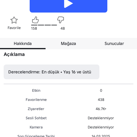
Favorile
158
48
Hakkında
Mağaza
Sunucular
Açıklama
Derecelendirme: En düşük • Yaş 16 ve üstü
Etkin
0
Favorilenme
438
Ziyaretler
46.7K+
Sesli Sohbet
Desteklenmiyor
Kamera
Desteklenmiyor
Son Güncelleme Tarihi
16.03.2025