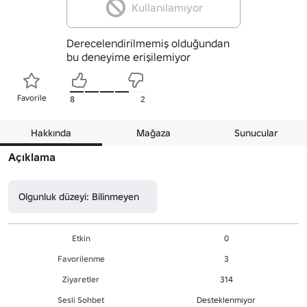
Kullanılamıyor
Derecelendirilmemiş olduğundan
bu deneyime erişilemiyor
Favorile
8
2
Hakkında
Mağaza
Sunucular
Açıklama
Olgunluk düzeyi: Bilinmeyen
Etkin
0
Favorilenme
3
Ziyaretler
314
Sesli Sohbet
Desteklenmiyor